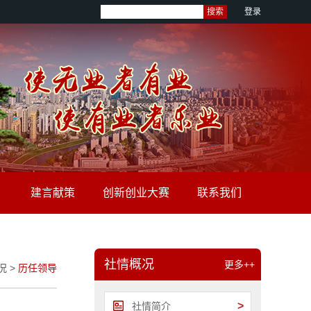
搜索
登录
建言献策
创新创业大赛
联系我们
社情概况
更多++
况
>
历任领导
>
社情简介