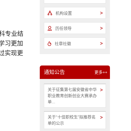
>
机构设置
>
历任领导
科专业结
学习更加
>
社章社徽
过实现更
通知公告
更多++
关于征集第七届安徽省中华
>
职业教育创新创业大赛承办
单...
关于“十佳职校生”拟推荐名
>
单的公示